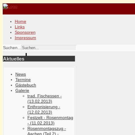
Home
Links
Sponsoren
Impressum
Suchen...
Aktuelles
News
Termine
Gästebuch
Galerie
trad. Fischessen -
(13.02.2013)
Enthronisierung -
(12.02.2013)
Festzelt - Rosenmontag
- (11.02.2013)
Rosenmontagszug -
Aachen (Teil 2) -